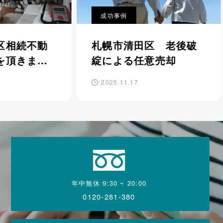
成功事例
不動
札幌市清田区 老後破
札
まし
綻による任意売却
の
し
2025.11.17
20
年中無休 9:30 ~ 20:00
0120-281-380