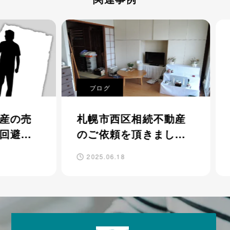
ブログ
相
の売
札幌市西区相続不動産
札
避し
のご依頼を頂きまし
ク
た。
た
2025.06.18
20