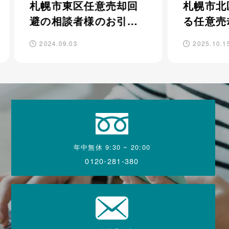
却回
札幌市北区 病気によ
札
引き
る任意売却
ー
た。
さ
2025.10.15
2
年中無休 9:30 ~ 20:00
0120-281-380